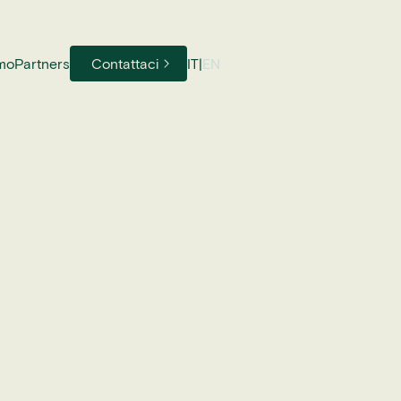
amo
Partners
Contattaci
IT
|
EN